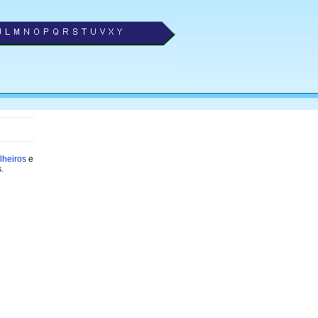
lheiros
e
.