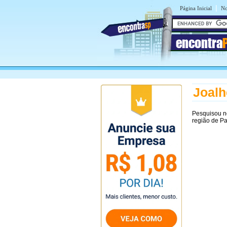
|
Página Inicial
No
encontra
Joalh
Pesquisou n
região de Pa