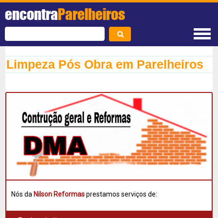
encontra
Parelheiros
Limpeza Pós Obra em Parelheiros
Nós da
Nilson Reformas
prestamos serviços de: