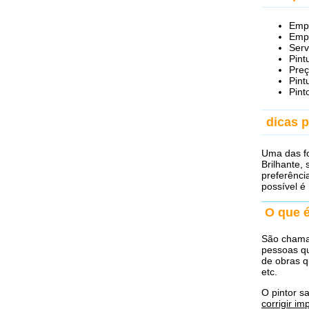
Empr
Empr
Serv
Pint
Preç
Pint
Pint
dicas 
Uma das fo
Brilhante,
preferênci
possível é
O que 
São cham
pessoas 
de obras q
etc.
O pintor s
corrigir im