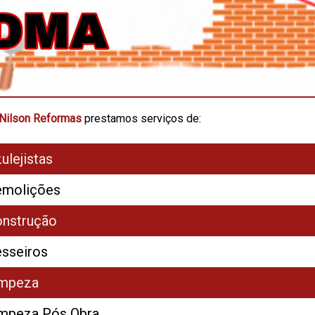
Nilson Reformas
prestamos serviços de:
ulejistas
molições
nstrução
sseiros
impeza
mpeza Pós Obra