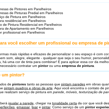
esas de Pintores em Parelheiros
esas de Pinturas Predial em Parelheiros
iço de Pintura em Parelheiros
ura residêncial em Parelheiros
o de Pintura Residencial em Parelheiros
ura de Apartamento em Parelheiros
or profissional em Parelheiros
para você escolher um profissional ou empresa de pi
rmas mais rápidas e eficazes de personalizar o seu espaço é com cor
 sem som, alegre, elegante - qualquer que seja o seu humor, personali
a, há uma cor de tinta para combinar! E para aplicar essa cor da melho
 necessário contratar um
pintor
ou uma
empresa de pintura
.
é um pintor?
ados de
pintores
tanto as pessoas que
pintam paredes
em obras quan
que
pintam quadros e obras de arte
. Aqui você encontra o contato de pi
ue realizam serviço de pintura em
parede
,
móveis
,
texturização de pa
aberá
igualar a parede
, chegar na
tonalidade certa
da cor que você des
perfeições
,
emassar
,
lixar
e
pintar
. Como serviço de um
pintor experie