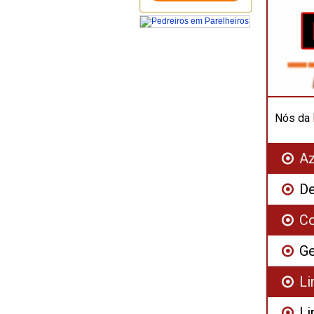
Nós da
Az
De
Co
Ge
L
Li