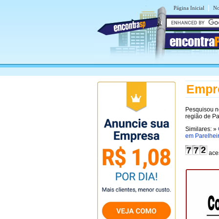
|
Página Inicial
No
encontra
Empre
Pesquisou n
região de Pa
Similares: »
em Parelhei
ace