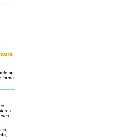
ntura
.
dade ou
r forma
to
ntores
redes
eja,
nte
,