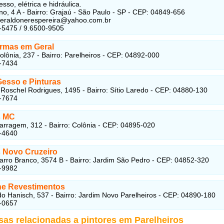
esso, elétrica e hidráulica.
o, 4 A - Bairro: Grajaú - São Paulo - SP - CEP: 04849-656
veraldonerespereira@yahoo.com.br
-5475 / 9.6500-9505
rmas em Geral
olônia, 237 - Bairro: Parelheiros - CEP: 04892-000
-7434
Gesso e Pinturas
Roschel Rodrigues, 1495 - Bairro: Sítio Laredo - CEP: 04880-130
-7674
s MC
arragem, 312 - Bairro: Colônia - CEP: 04895-020
-4640
s Novo Cruzeiro
arro Branco, 3574 B - Bairro: Jardim São Pedro - CEP: 04852-320
-9982
ine Revestimentos
do Hanisch, 537 - Bairro: Jardim Novo Parelheiros - CEP: 04890-180
-0657
sas relacionadas a pintores em Parelheiros