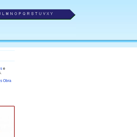
os
e
.
s Obra