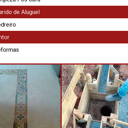
rido de Aluguel
dreiro
ntor
eformas