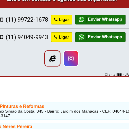
(11) 99722-1678
Enviar Whatsapp
Ligar
(11) 94049-9943
Enviar Whatsapp
Ligar
Cliente EBR - J
Pinturas e Reformas
io Simão da Costa, 345 - Bairro: Jardim dos Manacas - CEP: 04844-1
-3147
o Neres Pereira