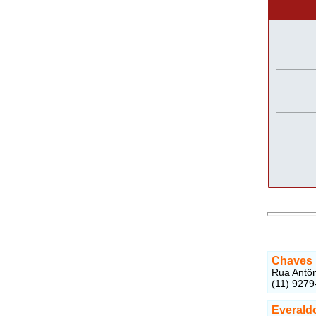
Chaves 
Rua Antôn
(11) 9279
Everald