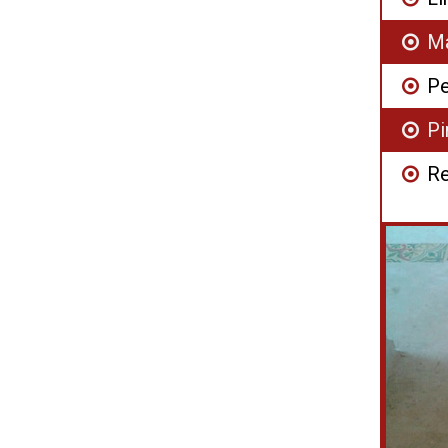
Ma
Pe
Pi
R