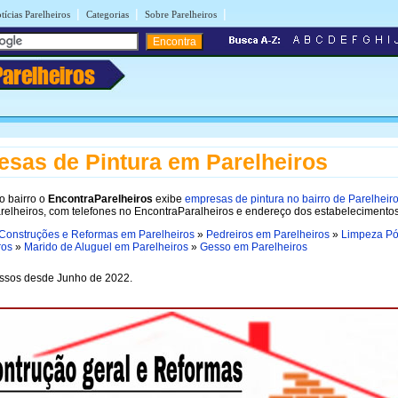
|
|
|
tícias Parelheiros
Categorias
Sobre Parelheiros
Parelheiros
sas de Pintura em Parelheiros
o bairro o
EncontraParelheiros
exibe
empresas de pintura no bairro de Parelheir
relheiros, com telefones no EncontraParalheiros e endereço dos estabelecimentos
Construções e Reformas em Parelheiros
»
Pedreiros em Parelheiros
»
Limpeza Pó
ros
»
Marido de Aluguel em Parelheiros
»
Gesso em Parelheiros
ssos desde Junho de 2022.